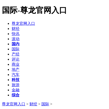
国际-尊龙官网入口
尊龙官网入口
财经
快讯
滚动
国内
国际
产经
评论
商业
地产
汽车
科技
旅游
金融
综合
尊龙官网入口
>
财经
>
国际
>