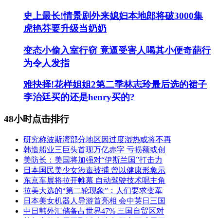
史上最长!情景剧外来媳妇本地郎将破3000集
虎艳芬要升级当奶奶
变态小偷入室行窃 竟逼受害人喝其小便奇葩行
为令人发指
难抉择!花样姐姐2第二季林志玲最后选的裙子
李治廷买的还是henry买的?
48小时点击排行
研究称波斯湾部分地区因过度湿热或将不再
韩造船业三巨头首现万亿赤字 亏损额或创
美防长：美国将加强对“伊斯兰国”打击力
日本国民美少女涉毒被捕 曾以健康形象示
东京车展将拉开帷幕 自动驾驶技术唱主角
拉美大选的“第二轮现象”：人们要求变革
日本美女机器人导游首亮相 会中英日三国
中日韩外汇储备占世界47% 三国自贸区对