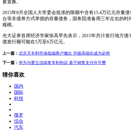
要置换。
2015年8月全国人大常委会批准的限额中含有15.4万亿元
台等非债券方式举措的存量债务，国务院准备用三年左右的时间进行
规模。
光大证券首席经济学家徐高早先表示，2015年共计发行地方债3
债发行额可能在5万至6万亿元。
上一篇：
北京天丰利市场低端商户撤出 升级高端化成为必然
下一篇：
华为与爱立信续签专利协议 基于销售支付许可费
猜你喜欢
国内
国际
科技
搜罗
综合
汽车