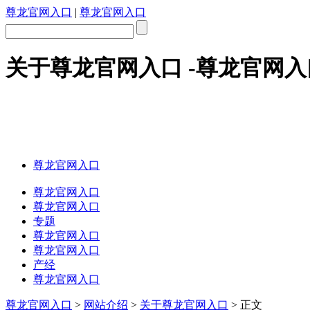
尊龙官网入口
|
尊龙官网入口
关于尊龙官网入口 -尊龙官网入
尊龙官网入口
尊龙官网入口
尊龙官网入口
专题
尊龙官网入口
尊龙官网入口
产经
尊龙官网入口
尊龙官网入口
>
网站介绍
>
关于尊龙官网入口
> 正文