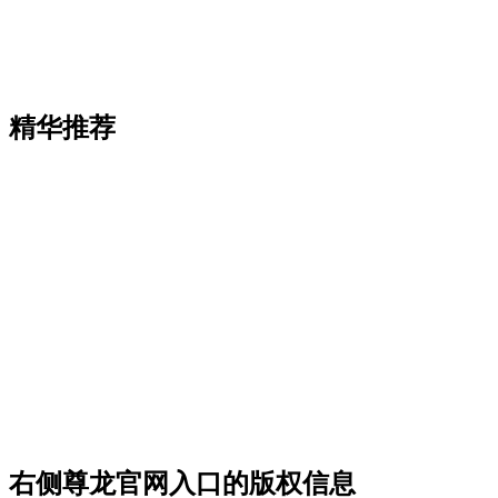
精华推荐
右侧尊龙官网入口的版权信息