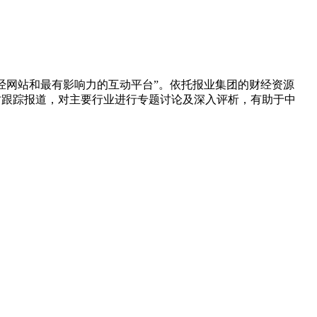
网站和最有影响力的互动平台”。依托报业集团的财经资源
时跟踪报道，对主要行业进行专题讨论及深入评析，有助于中