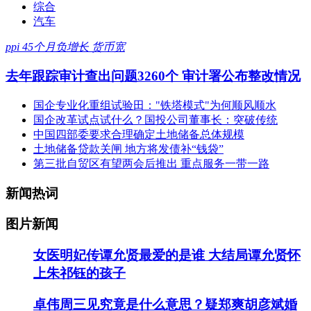
综合
汽车
ppi 45个月负增长 货币宽
去年跟踪审计查出问题3260个 审计署公布整改情况
国企专业化重组试验田："铁塔模式"为何顺风顺水
国企改革试点试什么？国投公司董事长：突破传统
中国四部委要求合理确定土地储备总体规模
土地储备贷款关闸 地方将发债补“钱袋”
第三批自贸区有望两会后推出 重点服务一带一路
新闻热词
图片新闻
女医明妃传谭允贤最爱的是谁 大结局谭允贤怀
上朱祁钰的孩子
卓伟周三见究竟是什么意思？疑郑爽胡彦斌婚