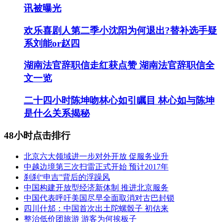
讯被曝光
欢乐喜剧人第二季小沈阳为何退出?替补选手疑
系刘能or赵四
湖南法官辞职信走红获点赞 湖南法官辞职信全
文一览
二十四小时陈坤吻林心如引瞩目 林心如与陈坤
是什么关系揭秘
48小时点击排行
北京六大领域进一步对外开放 促服务业升
中越边境第三次扫雷正式开始 预计2017年
刹刹“申吉”背后的浮躁风
中国构建开放型经济新体制 推进北京服务
中国代表呼吁美国尽早全面取消对古巴封锁
四川什邡：中国首次出土陀螺骰子 初估来
整治低价团旅游 游客为何挨板子