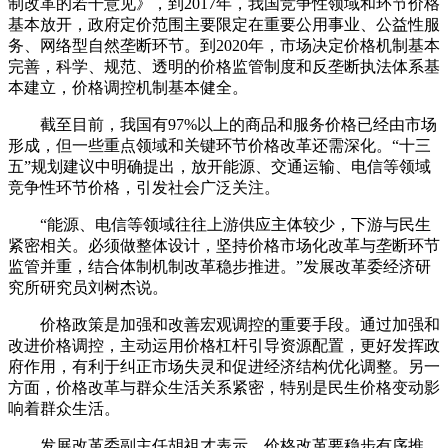
制改革的若干意见》，到2017年，我国竞争性领域和环节价格
基本放开，政府定价范围主要限定在重要公用事业、公益性服
务、网络型自然垄断环节。到2020年，市场决定价格机制基本
完善，科学、规范、透明的价格监管制度和反垄断执法体系基
本建立，价格调控机制基本健全。
截至目前，我国有97%以上的商品和服务价格已经由市场
形成，但一些重点领域和关键环节价格改革还需深化。“十三
五”规划建议中明确提出，放开能源、交通运输、电信等领域
竞争性环节价格，引发社会广泛关注。
“能源、电信等领域往往上游供应主体较少，下游与民生
紧密相关。必须做整体设计，坚持价格市场化改革与垄断环节
监管并重，结合体制机制改革稳步推进。”发展改革委经济研
究所研究员刘树杰说。
价格政策是加强和改善宏观调控的重要手段。通过加强和
改进价格调控，主动运用价格杠杆引导资源配置，更好发挥政
府作用，有利于纠正市场失灵和促进经济结构优化调整。另一
方面，价格改革与群众生活关系紧密，特别是民生价格变动影
响着群众生活。
发展改革委副主任胡祖才表示，价格改革要稳步有序推