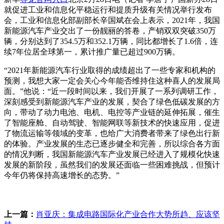
就促进工业和信息化平稳运行和提质升级有关情况举行发布
会，工业和信息化部副部长辛国斌在会上表示，2021年，我国
新能源汽车产业交出了一份靓丽的答卷，产销双双突破350万
辆，分别达到了354.5万和352.1万辆，同比都增长了1.6倍，连
续7年位居全球第一，累计推广量已超过900万辆。
“2021年新能源汽车行业取得的成绩超出了一些专家和机构的
预测，我想大家一定会关心今年能否维持住这种喜人的发展局
面。”他说：“近一段时间以来，我们开展了一系列调研工作，
深刻感受到新能源汽车产业的发展，契合了绿色低碳发展的方
向，带动了动力电池、电机、电控等产业链的延伸拓展，催生
了智能座舱、自动驾驶、智能网联等新技术的快速应用，促进
了物流运输等领域的变革，也给广大消费者带来了绿色出行新
的体验。产业发展的生态已逐步健全和完善，所以综合各方面
的情况判断，我国新能源汽车产业发展已经进入了规模化快速
发展的新阶段，虽然我们的发展还面临一些困难挑战，但预计
今年仍将保持高速增长的态势。”
标签：
上一篇：
肖亚庆：集成电路国际化产业合作大势所趋、应该坚