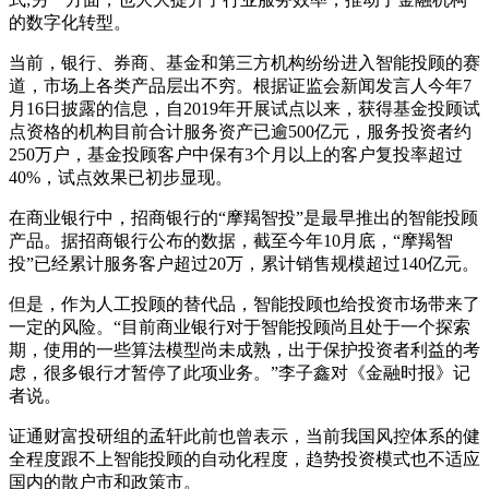
的数字化转型。
当前，银行、券商、基金和第三方机构纷纷进入智能投顾的赛
道，市场上各类产品层出不穷。根据证监会新闻发言人今年7
月16日披露的信息，自2019年开展试点以来，获得基金投顾试
点资格的机构目前合计服务资产已逾500亿元，服务投资者约
250万户，基金投顾客户中保有3个月以上的客户复投率超过
40%，试点效果已初步显现。
在商业银行中，招商银行的“摩羯智投”是最早推出的智能投顾
产品。据招商银行公布的数据，截至今年10月底，“摩羯智
投”已经累计服务客户超过20万，累计销售规模超过140亿元。
但是，作为人工投顾的替代品，智能投顾也给投资市场带来了
一定的风险。“目前商业银行对于智能投顾尚且处于一个探索
期，使用的一些算法模型尚未成熟，出于保护投资者利益的考
虑，很多银行才暂停了此项业务。”李子鑫对《金融时报》记
者说。
证通财富投研组的孟轩此前也曾表示，当前我国风控体系的健
全程度跟不上智能投顾的自动化程度，趋势投资模式也不适应
国内的散户市和政策市。