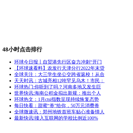
48小时点击排行
环球今日报丨自贸港先行区奋力冲刺“开门
【环球速看料】农发行天津分行2022年末贷
全球关注：大三学生坐公交跨省返校！从合
天天时讯：古城亮相12吨罕见乌木！市民：
环球热门:你听到了吗？河南多地又发生巨
世界快讯:海南公积金拟出新规：推出个人
环球热文：1月ctsi指数呈现持续恢复态势
每日快看：甜蜜“券”给你，50万元消费券
全球微速讯：郑州地铁首班车贴心准备情人
最新快讯!接入互联网的学校比例近100%