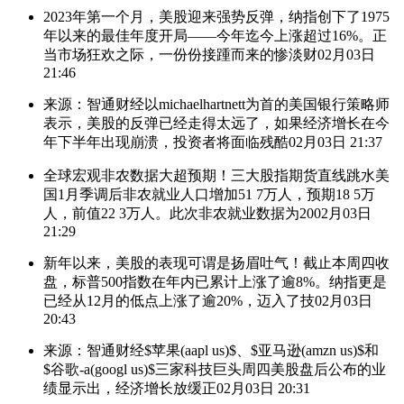
2023年第一个月，美股迎来强势反弹，纳指创下了1975
年以来的最佳年度开局——今年迄今上涨超过16%。正
当市场狂欢之际，一份份接踵而来的惨淡财
02月03日
21:46
来源：智通财经以michaelhartnett为首的美国银行策略师
表示，美股的反弹已经走得太远了，如果经济增长在今
年下半年出现崩溃，投资者将面临残酷
02月03日 21:37
全球宏观非农数据大超预期！三大股指期货直线跳水美
国1月季调后非农就业人口增加51 7万人，预期18 5万
人，前值22 3万人。此次非农就业数据为20
02月03日
21:29
新年以来，美股的表现可谓是扬眉吐气！截止本周四收
盘，标普500指数在年内已累计上涨了逾8%。纳指更是
已经从12月的低点上涨了逾20%，迈入了技
02月03日
20:43
来源：智通财经$苹果(aapl us)$、$亚马逊(amzn us)$和
$谷歌-a(googl us)$三家科技巨头周四美股盘后公布的业
绩显示出，经济增长放缓正
02月03日 20:31