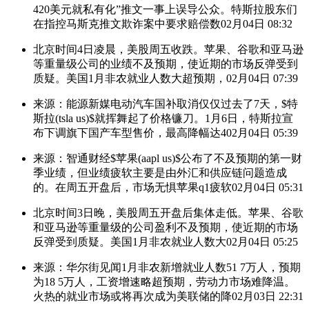
420美元就私有化”推文一事上误导公众。特斯拉股东们
在指控马斯克推文欺诈案中要求赔偿数
02月04日 08:32
北京时间4日凌晨，美股周五收跌。苹果、谷歌和亚马逊
等重量级公司的业绩不及预期，使近期的市场反弹受到
质疑。美国1月非农就业人数大超预期，
02月04日 07:39
来源：能源新媒电动汽车国补取消仅仅过去了7天，$特
斯拉(tsla us)$就挥舞起了价格镰刀。1月6日，特斯拉宣
布下调旗下国产车型售价，最高降幅达4
02月04日 05:39
来源：智通财经$苹果(aapl us)$公布了不及预期的第一财
季业绩，但业绩疲软主要是由外汇和供应链问题造成
的。在周五开盘后，市场无惧苹果q1疲软
02月04日 05:31
北京时间3日晚，美股周五开盘后集体走低。苹果、谷歌
和亚马逊等重量级的公司盈利不及预期，使近期的市场
反弹受到质疑。美国1月非农就业人数大
02月04日 05:25
来源：华尔街见闻1月非农新增就业人数51 7万人，预期
为18 5万人，工资增速略超预期，劳动力市场难降温。
火热的就业市场或将再次成为美联储的降
02月03日 22:31