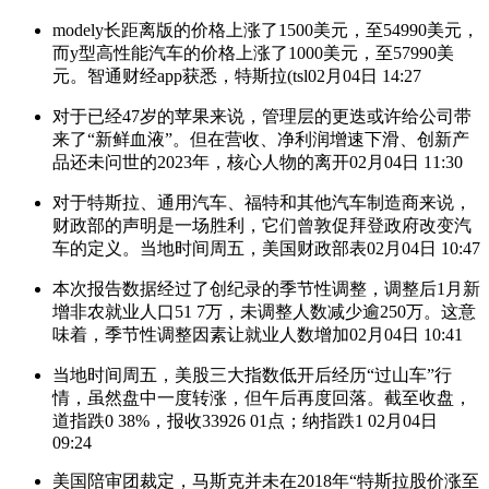
modely长距离版的价格上涨了1500美元，至54990美元，
而y型高性能汽车的价格上涨了1000美元，至57990美
元。智通财经app获悉，特斯拉(tsl
02月04日 14:27
对于已经47岁的苹果来说，管理层的更迭或许给公司带
来了“新鲜血液”。但在营收、净利润增速下滑、创新产
品还未问世的2023年，核心人物的离开
02月04日 11:30
对于特斯拉、通用汽车、福特和其他汽车制造商来说，
财政部的声明是一场胜利，它们曾敦促拜登政府改变汽
车的定义。当地时间周五，美国财政部表
02月04日 10:47
本次报告数据经过了创纪录的季节性调整，调整后1月新
增非农就业人口51 7万，未调整人数减少逾250万。这意
味着，季节性调整因素让就业人数增加
02月04日 10:41
当地时间周五，美股三大指数低开后经历“过山车”行
情，虽然盘中一度转涨，但午后再度回落。截至收盘，
道指跌0 38%，报收33926 01点；纳指跌1
02月04日
09:24
美国陪审团裁定，马斯克并未在2018年“特斯拉股价涨至