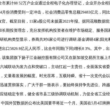
全市累计88 52万户企业通过全程电子化办理登记，企业开办全程
份消费受到一定冲击，社会消费品零售总额29483亿元，同比下降1
官。截至目前，11家a股公司未披露2021年报。据同花顺数据统
资和长期投资理念，充分发挥机构投资者在维护市场稳定、服务国
研机构类型显示，券商共对6家公司进行调研;基金调研4家;阳光私
826 8亿元人民币，比去年同期(下同)增长8 3%。其中，出口3
，该集团旗下扬子江金融控股有限公司又在新加坡交易所主板上市。
心六城联动为发力点和突破口，主动扛起一主责任，全面落实省
越，丈量着发展的幅度。时光荏苒，五载转瞬。省十一次党代会
门迅速贯彻落实，广大干群一致表示，要始终保持争先进位、跨
供应链稳定专班，健全省市县三级协调联动机制，力促全省工业
，中国外贸数据的公布比美国要早将近一个月。美国在5月4日刚