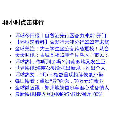
48小时点击排行
环球今日报丨自贸港先行区奋力冲刺“开门
【环球速看料】农发行天津分行2022年末贷
全球关注：大三学生坐公交跨省返校！从合
天天时讯：古城亮相12吨罕见乌木！市民：
环球热门:你听到了吗？河南多地又发生巨
世界快讯:海南公积金拟出新规：推出个人
环球热文：1月ctsi指数呈现持续恢复态势
每日快看：甜蜜“券”给你，50万元消费券
全球微速讯：郑州地铁首班车贴心准备情人
最新快讯!接入互联网的学校比例近100%