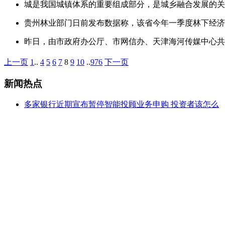
城是我国城镇体系的重要组成部分，是城乡融合发展的
贵州林业部门日前发布数据称，该省今年一季度林下经济和
昨日，由市政府办公厅、市网信办、天津海河传媒中心共
上一页
1
..
4
5
6
7
8
9
10
..
976
下一页
新闻热点
多家银行近期宣布暂停智能投顾业务申购 投资者该怎么