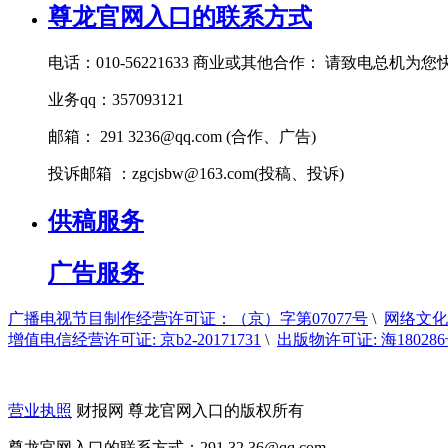
尊龙官网入口的联系方式
电话：010-56221633 商业或其他合作： 请致电总机为
业务qq：357093121
邮箱： 291
3236@qq.com
(合作、广告)
投诉邮箱 ：
zgcjsbw@163.com
(投稿、投诉)
供稿服务
广告服务
广播电视节目制作经营许可证：（京）字第07077号
\
网络文化经
增值电信经营许可证: 京b2-20171731
\
出版物许可证: 海18028
营业执照
财报网 尊龙官网入口的版权所有
尊龙官网入口的联系方式：291 32
36@qq.com