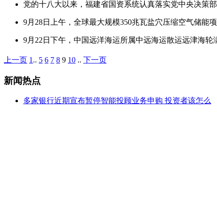
党的十八大以来，福建省国资系统认真落实党中央决策
9月28日上午，全球最大规模350兆瓦盐穴压缩空气储能
9月22日下午，中国远洋海运所属中远海运散运远津海轮
上一页
1
..
5
6
7
8
9
10
..
下一页
新闻热点
多家银行近期宣布暂停智能投顾业务申购 投资者该怎么