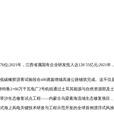
6位;2021年，江西省属国有企业研发投入达128 55亿元;202
低碳橡胶沥青试验段在s06酒嘉绕城高速公路铺筑完成。这不仅
胡努特鲁2×66万千瓦电厂2号机组通过土耳其能源与自然资源部
湖草沙生态修复试点工程——内蒙古乌梁素海流域生态修复项目
浮式海上风电关键技术研发与工程示范开发的全球首例漂浮式风