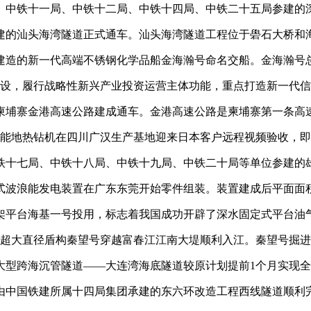
局、中铁十一局、中铁十二局、中铁十四局、中铁二十五局参建的
建的汕头海湾隧道正式通车。汕头海湾隧道工程位于礐石大桥和海
建造的新一代高端不锈钢化学品船金海瀚号命名交船。金海瀚号总长约
建设，履行战略性新兴产业投资运营主体功能，重点打造新一代
的柬埔寨金港高速公路建成通车。金港高速公路是柬埔寨第一条高
p智能地热钻机在四川广汉生产基地迎来日本客户远程视频验收，
中铁十七局、中铁十八局、中铁十九局、中铁二十局等单位参建的
式波浪能发电装置在广东东莞开始零件组装。装置建成后平面面积超
管架平台海基一号投用，标志着我国成功开辟了深水固定式平台油
程超大直径盾构秦望号穿越富春江江南大堤顺利入江。秦望号掘
条大型跨海沉管隧道——大连湾海底隧道较原计划提前1个月实现
洞，由中国铁建所属十四局集团承建的东六环改造工程西线隧道顺