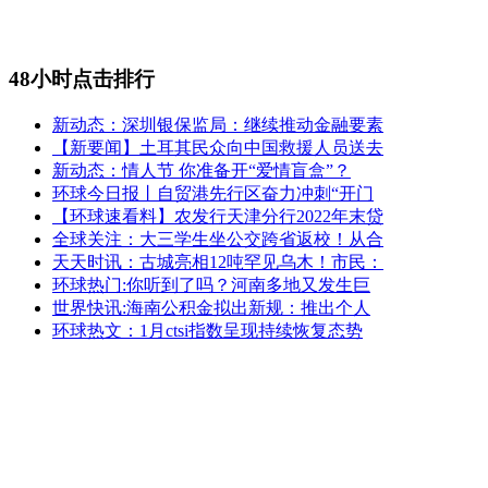
48小时点击排行
新动态：深圳银保监局：继续推动金融要素
【新要闻】土耳其民众向中国救援人员送去
新动态：情人节 你准备开“爱情盲盒”？
环球今日报丨自贸港先行区奋力冲刺“开门
【环球速看料】农发行天津分行2022年末贷
全球关注：大三学生坐公交跨省返校！从合
天天时讯：古城亮相12吨罕见乌木！市民：
环球热门:你听到了吗？河南多地又发生巨
世界快讯:海南公积金拟出新规：推出个人
环球热文：1月ctsi指数呈现持续恢复态势