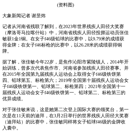
(资料图)
大象新闻记者 谢昰炜
记者从河南省残联了解到，在2023年世界残疾人田径大奖赛
（摩洛哥马拉喀什站）中，河南省残疾人田径投掷运动员张佳
敏获1金1铜。在女子f46级铅球的比赛中，以9.79米的成绩获
得金牌；在女子f46标枪的比赛中，以26.28米的成绩获得铜
牌。
据了解，张佳敏今年22岁，是焦作沁阳市紫陵镇人，2014年开
始训练，曾多次代表焦作市、河南省参加残疾人田径赛事。并
在2015年全国第九届残疾人运动会上取得女子f46级铁饼第
四、铅球第五、标枪第六；2019年全国第十届残疾人运动会女
子f46级铁饼第一、铅球第二、标枪第四；2021年全国第十一
届残疾人运动会女子f46级铁饼第一、铅球第二、标枪第三的
优异成绩。
对于张佳敏来说，这是她第二次登上国际大赛的领奖台，第一
次是在11天前的迪拜，在3月2日举行的世界残疾人田径大奖赛
（迪拜站）的比赛中，张佳敏同样将女子铅球f46级的金牌收
入囊中。