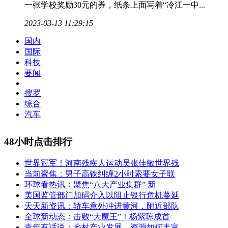
一张学校奖励30元的券，纸条上面写着“冷江一中...
2023-03-13 11:29:15
国内
国际
科技
要闻
搜罗
综合
汽车
48小时点击排行
世界冠军！河南残疾人运动员张佳敏世界残
当前聚焦：男子高铁纠缠2小时索要女子联
环球看热讯：聚焦“八大产业集群” 新
美国监管部门加码介入以阻止银行危机蔓延
天天新资讯：轿车意外冲进黄河，附近部队
全球新动态：击败“大魔王”！杨紫琼成首
青年有话说：乡村产业发展，资源如何丰富