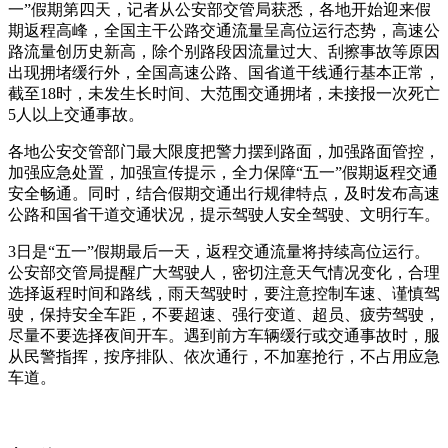
一”假期第四天，记者从公安部交管局获悉，各地开始迎来假
期返程高峰，全国主干公路交通流量呈高位运行态势，高速公
路流量创历史新高，除个别路段因流量过大、刮擦事故等原因
出现拥堵缓行外，全国高速公路、国省道干线通行基本正常，
截至18时，未发生长时间、大范围交通拥堵，未接报一次死亡
5人以上交通事故。
各地公安交管部门最大限度把警力摆到路面，加强路面管控，
加强应急处置，加强宣传提示，全力保障“五一”假期返程交通
安全畅通。同时，结合假期交通出行规律特点，及时发布高速
公路和国省干道交通状况，提示驾驶人安全驾驶、文明行车。
3日是“五一”假期最后一天，返程交通流量将持续高位运行。
公安部交管局提醒广大驾驶人，密切注意天气情况变化，合理
选择返程时间和路线，雨天驾驶时，要注意控制车速、谨慎驾
驶，保持安全车距，不要超速、强行变道、超员、疲劳驾驶，
尽量不要选择夜间开车。遇到前方车辆缓行或交通事故时，服
从民警指挥，按序排队、依次通行，不加塞抢行，不占用应急
车道。
标签：