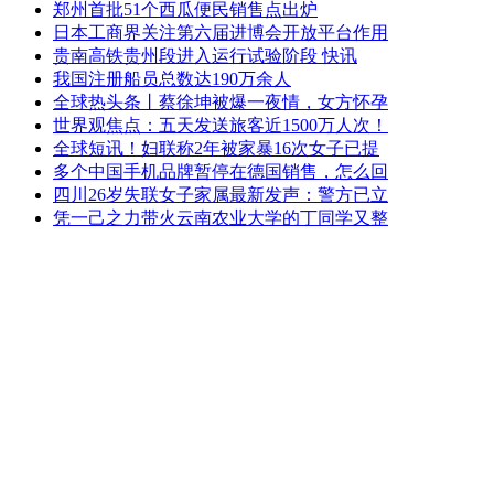
郑州首批51个西瓜便民销售点出炉
日本工商界关注第六届进博会开放平台作用
贵南高铁贵州段进入运行试验阶段 快讯
我国注册船员总数达190万余人
全球热头条丨蔡徐坤被爆一夜情，女方怀孕
世界观焦点：五天发送旅客近1500万人次！
全球短讯！妇联称2年被家暴16次女子已提
多个中国手机品牌暂停在德国销售，怎么回
四川26岁失联女子家属最新发声：警方已立
凭一己之力带火云南农业大学的丁同学又整