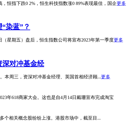
，恒指下跌0 2%，恒生科技指数涨0 89%表现最佳，国企
更多
“染蓝”？
2日（星期五）盘后，恒生指数公司将宣布2023年第一季度
更多
资深对冲基金经
本周三，资深对冲基金经理、英国首相经济顾...
更多
023年618商家大会。这也是自4月14日戴珊宣布完成淘宝
多个相关概念股纷纷上涨。港股市场中，截至目...