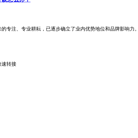
，经过多年来的专注、专业耕耘，已逐步确立了业内优势地位和品牌影
您快速转接