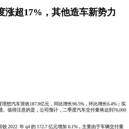
度涨超17%，其他造车新势力
理想汽车营收187.9亿元，同比增长96.5%，环比增长6.4%；实
佳成绩。值得注意的是，公司预计，二季度汽车交付量将达到76,000
22 年 q4 的 172.7 亿元增加 6.1%，主要由于车辆交付量