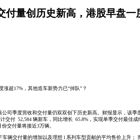
交付量创历史新高，港股早盘一
涨超17%，其他造车新势力已“掉队”？
季度财报，该公司季度营收和交付量仍双双创下历史新高。财报显示，该季度
计交付 52,584 辆新车，同比增长 65.8%，实现单季交付最
两个月份交付量将接近3万辆。
由于车辆交付量的增加以及理想 l 系列车型贡献的平均售价上升； 而较 20