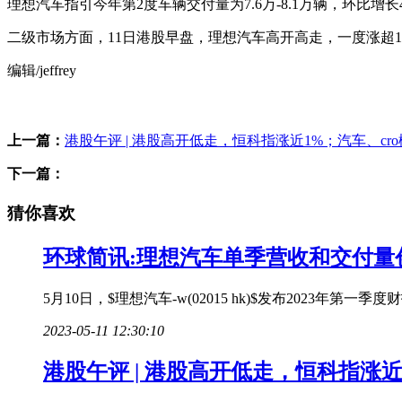
理想汽车指引今年第2度车辆交付量为7.6万-8.1万辆，环比增
二级市场方面，11日港股早盘，理想汽车高开高走，一度涨超17%
编辑/jeffrey
标签：
上一篇：
港股午评 | 港股高开低走，恒科指涨近1%；汽车、c
下一篇：
猜你喜欢
环球简讯:理想汽车单季营收和交付量
5月10日，$理想汽车-w(02015 hk)$发布2023
2023-05-11 12:30:10
港股午评 | 港股高开低走，恒科指涨