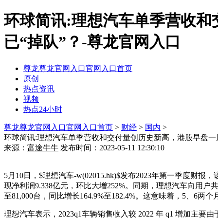
环球简讯:理想汽车单季营收和
已“掉队”？-尊龙官网入口
尊龙尊龙官网入口官网入口首页
原创
热点资讯
视频
热点24小时
尊龙尊龙官网入口官网入口首页
>
财经
>
国内
>
环球简讯:理想汽车单季营收和交付量创历史新高，港股早盘一度
来源：
富途牛牛
发布时间：2023-05-11 12:30:10
5月10日，$理想汽车-w(02015.hk)$发布2023年第一
现净利润9.338亿元，环比大增252%。同期，理想汽车向用户共
至81,000台，同比增长164.9%至182.4%。这意味着，5、6
理想汽车表示，2023q1车辆销售收入较 2022 年 q1 增加主要