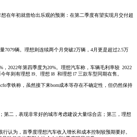
o李想在年初就曾给出乐观的预测：在第二季度有望实现月交付超
7079辆。理想则连续两个月突破2万辆，4月更是超过2.5万
，2022年第四季度为20%。理想汽车称，车辆毛利率较 2022
理想 l9、理想 l8 和理想 l7 三款车型同期在售。
cfo李铁称，虽然接下来bom成本等存在不确定性，但仍然保持
级；第二，表现非常好的城市考虑建设大量综合店；第三，理想
元。该行认为，首季度理想汽车收入增长和成本控制较预期要好。