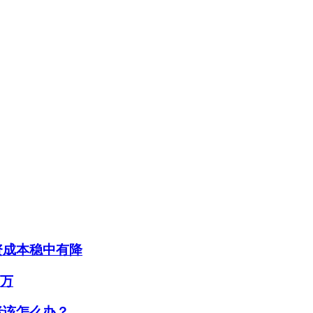
资成本稳中有降
0万
者该怎么办？