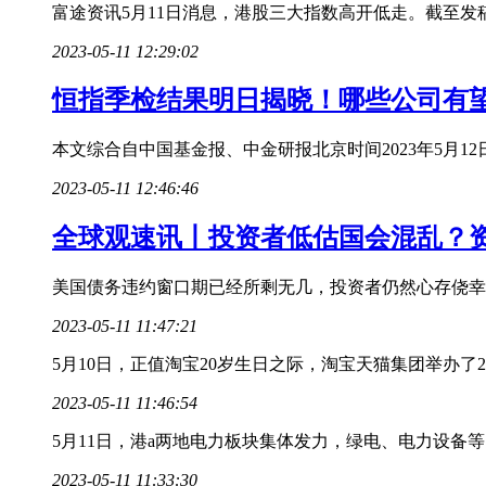
富途资讯5月11日消息，港股三大指数高开低走。截至发稿
2023-05-11 12:29:02
恒指季检结果明日揭晓！哪些公司有望
本文综合自中国基金报、中金研报北京时间2023年5月1
2023-05-11 12:46:46
全球观速讯丨投资者低估国会混乱？
美国债务违约窗口期已经所剩无几，投资者仍然心存侥幸。
2023-05-11 11:47:21
5月10日，正值淘宝20岁生日之际，淘宝天猫集团举办了2
2023-05-11 11:46:54
5月11日，港a两地电力板块集体发力，绿电、电力设备等
2023-05-11 11:33:30