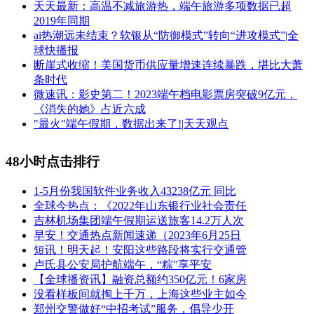
天天最新：高温不减旅游热，端午旅游多项数据已超
2019年同期
ai热潮远未结束？软银从“防御模式”转向“进攻模式”|全
球快播报
断崖式收缩！美国货币供应量增速连续暴跌，堪比大萧
条时代
微速讯：影史第二！2023端午档电影票房突破9亿元，
《消失的她》占近六成
"最火"端午假期，数据出来了!|天天观点
48小时点击排行
1-5月份我国软件业务收入43238亿元 同比
全球今热点：《2022年山东银行业社会责任
吉林机场集团端午假期运送旅客14.2万人次
早安！交通热点新闻速递（2023年6月25日
短讯！明天起！安阳这些路段将实行交通管
卢氏县公安局护航端午，“粽”享平安
【全球播资讯】融资总额约350亿元！6家房
没看样板间就掏上千万，上海这些业主如今
郑州交警做好“中招考试”服务，倡导少开