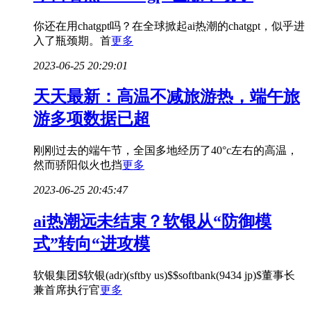
你还在用chatgpt吗？在全球掀起ai热潮的chatgpt，似乎进
入了瓶颈期。首
更多
2023-06-25 20:29:01
天天最新：高温不减旅游热，端午旅
游多项数据已超
刚刚过去的端午节，全国多地经历了40°c左右的高温，
然而骄阳似火也挡
更多
2023-06-25 20:45:47
ai热潮远未结束？软银从“防御模
式”转向“进攻模
软银集团$软银(adr)(sftby us)$$softbank(9434 jp)$董事长
兼首席执行官
更多