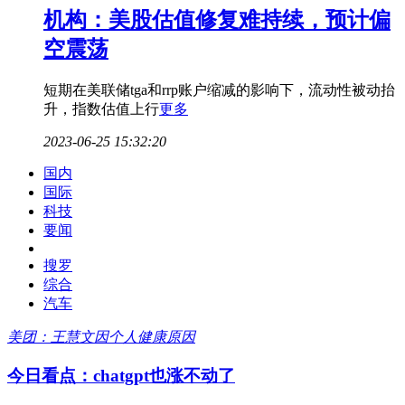
机构：美股估值修复难持续，预计偏
空震荡
短期在美联储tga和rrp账户缩减的影响下，流动性被动抬
升，指数估值上行
更多
2023-06-25 15:32:20
国内
国际
科技
要闻
搜罗
综合
汽车
美团：王慧文因个人健康原因
今日看点：chatgpt也涨不动了