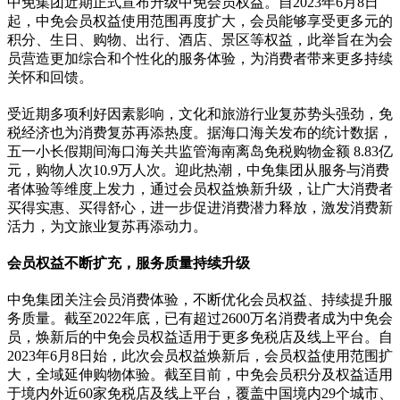
中免集团近期正式宣布升级中免会员权益。自2023年6月8日
起，中免会员权益使用范围再度扩大，会员能够享受更多元的
积分、生日、购物、出行、酒店、景区等权益，此举旨在为会
员营造更加综合和个性化的服务体验，为消费者带来更多持续
关怀和回馈。
受近期多项利好因素影响，文化和旅游行业复苏势头强劲，免
税经济也为消费复苏再添热度。据海口海关发布的统计数据，
五一小长假期间海口海关共监管海南离岛免税购物金额 8.83亿
元，购物人次10.9万人次。迎此热潮，中免集团从服务与消费
者体验等维度上发力，通过会员权益焕新升级，让广大消费者
买得实惠、买得舒心，进一步促进消费潜力释放，激发消费新
活力，为文旅业复苏再添动力。
会员权益不断扩充，服务质量持续升级
中免集团关注会员消费体验，不断优化会员权益、持续提升服
务质量。截至2022年底，已有超过2600万名消费者成为中免会
员，焕新后的中免会员权益适用于更多免税店及线上平台。自
2023年6月8日始，此次会员权益焕新后，会员权益使用范围扩
大，全域延伸购物体验。截至目前，中免会员积分及权益适用
于境内外近60家免税店及线上平台，覆盖中国境内29个城市、