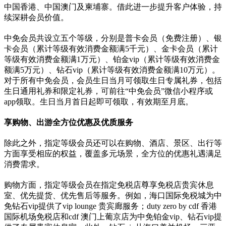
中国香港、中国澳门及柬埔寨。借此进一步提升客户体验，持
续深耕会员价值。
中免会员共设立五个等级，分别是普卡会员（免费注册）、银
卡会员（累计等级有效消费金额满5千元）、金卡会员（累计
等级有效消费金额满1万元）、铂金vip（累计等级有效消费金
额满5万元）、钻石vip（累计等级有效消费金额满10万元）。
对于所有中免会员，会员生日当月可领取生日专属礼券，包括
生日通用礼券和限定礼券，可前往“中免会员”微信小程序或
app领取。生日当月首日起即可领取，有效期至月底。
享购物、出游全方位优惠及优质服务
除此之外，指定等级会员还可以在购物、酒店、景区、出行等
方面享受相应的权益，覆盖多元场景，全方位的优惠礼遇满足
消费需求。
购物方面，指定等级会员在指定免税店尊享免税店贵宾休息
室、优先提货、优先售后等服务。例如，海口国际免税城为中
免钻石vip提供了vip lounge 贵宾廊服务；duty zero by cdf 香港
国际机场免税店和cdf 澳门上葡京店为中免铂金vip、钻石vip提