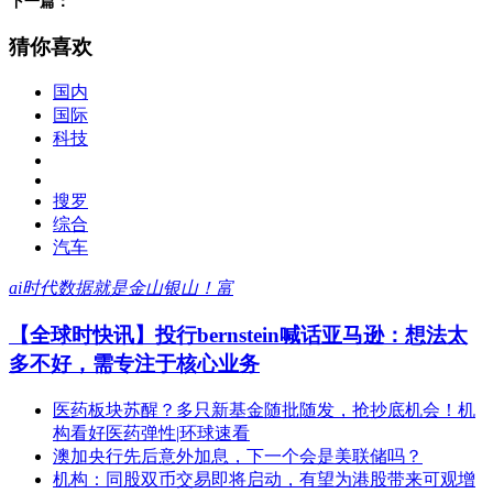
下一篇：
猜你喜欢
国内
国际
科技
搜罗
综合
汽车
ai时代数据就是金山银山！富
【全球时快讯】投行bernstein喊话亚马逊：想法太
多不好，需专注于核心业务
医药板块苏醒？多只新基金随批随发，抢抄底机会！机
构看好医药弹性|环球速看
澳加央行先后意外加息，下一个会是美联储吗？
机构：同股双币交易即将启动，有望为港股带来可观增