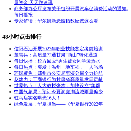
量资金 天天微速讯
商务部办公厅发布关于组织开展汽车促消费活动的通知-
每日播报
专家解读：华尔街新恐慌指数应该这么看
48小时点击排行
信阳石油开展2023年职业技能鉴定考前培训
董雪兵：高质量打通甘肃“两山”转化通道
每日快播：校方回应“男生被女同学泼热水
每日热点：突发！温州一地车祸，一人当场
环球聚焦：郑州市公安局惠济分局全力护航
赵幼力：工商银行为甘肃省高质量发展贡献
世界热点！人大教授张杰：加快设立“集群
中国气象局：预计今夏洞庭湖流域雨量偏少
驻马店实名曝光16人！
绿色发展，华夏担当——《华夏银行2022年