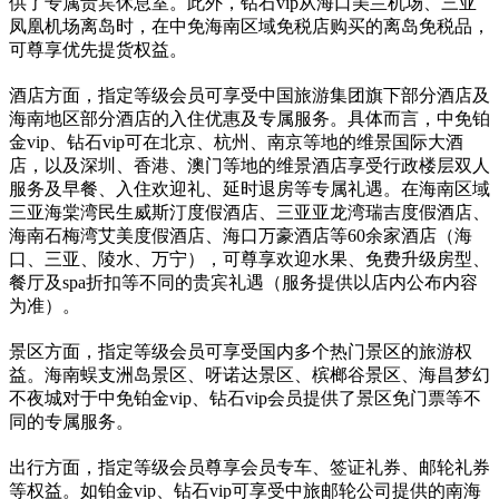
供了专属贵宾休息室。此外，钻石vip从海口美兰机场、三亚
凤凰机场离岛时，在中免海南区域免税店购买的离岛免税品，
可尊享优先提货权益。
酒店方面，指定等级会员可享受中国旅游集团旗下部分酒店及
海南地区部分酒店的入住优惠及专属服务。具体而言，中免铂
金vip、钻石vip可在北京、杭州、南京等地的维景国际大酒
店，以及深圳、香港、澳门等地的维景酒店享受行政楼层双人
服务及早餐、入住欢迎礼、延时退房等专属礼遇。在海南区域
三亚海棠湾民生威斯汀度假酒店、三亚亚龙湾瑞吉度假酒店、
海南石梅湾艾美度假酒店、海口万豪酒店等60余家酒店（海
口、三亚、陵水、万宁），可尊享欢迎水果、免费升级房型、
餐厅及spa折扣等不同的贵宾礼遇（服务提供以店内公布内容
为准）。
景区方面，指定等级会员可享受国内多个热门景区的旅游权
益。海南蜈支洲岛景区、呀诺达景区、槟榔谷景区、海昌梦幻
不夜城对于中免铂金vip、钻石vip会员提供了景区免门票等不
同的专属服务。
出行方面，指定等级会员尊享会员专车、签证礼券、邮轮礼券
等权益。如铂金vip、钻石vip可享受中旅邮轮公司提供的南海