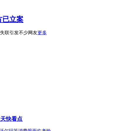
方已立案
文失联引发不少网友
更多
天天快看点
年沃尔玛等消费股面临考验