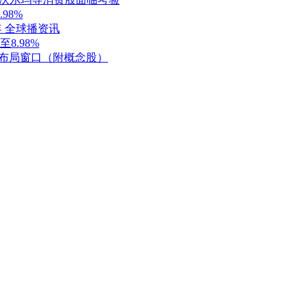
98%
年 全球播资讯
8.98%
要布局窗口（附概念股）