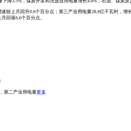
下降3.5%，煤炭开采和洗选业用电量增长4.6%，石油、煤炭及
增速较上月回升0.6个百分点；第三产业用电量28.8亿千瓦时，增
上月回落6.6个百分点。
讯
其中，第二产业用电量
更多