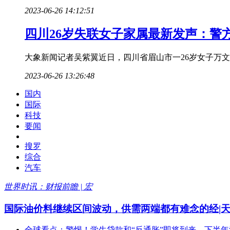
2023-06-26 14:12:51
四川26岁失联女子家属最新发声：警
大象新闻记者吴紫翼近日，四川省眉山市一26岁女子万
2023-06-26 13:26:48
国内
国际
科技
要闻
搜罗
综合
汽车
世界时讯：财报前瞻 | 宏
国际油价料继续区间波动，供需两端都有难念的经|
全球看点：警惕！学生贷款和“反通胀”即将到来，下半