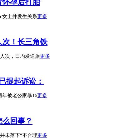
方怀孕后打胎
了c女士并发生关系
更多
人次！长三角铁
0万人次，日均发送旅
更多
子已提起诉讼：
年被老公家暴16
更多
怎么回事？
并未落下“不合理
更多