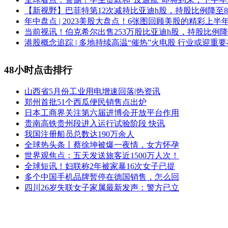
【新视野】巴菲特第12次减持比亚迪h股，持股比例降至8.
年中盘点 | 2023美股大盘点！6张图回顾美股的精彩上半
当前视讯！伯克希尔出售253万股比亚迪h股，持股比例降至
港股概念追踪 | 多地持续高温“催热”火电股 行业或迎重
48小时点击排行
山西省5月份工业用电增速回落|热资讯
郑州首批51个西瓜便民销售点出炉
日本工商界关注第六届进博会开放平台作用
贵南高铁贵州段进入运行试验阶段 快讯
我国注册船员总数达190万余人
全球热头条丨蔡徐坤被爆一夜情，女方怀孕
世界观焦点：五天发送旅客近1500万人次！
全球短讯！妇联称2年被家暴16次女子已提
多个中国手机品牌暂停在德国销售，怎么回
四川26岁失联女子家属最新发声：警方已立