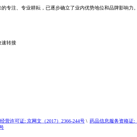
，经过多年来的专注、专业耕耘，已逐步确立了业内优势地位和品牌影
您快速转接
营许可证: 京网文（2017）2366-244号
\
药品信息服务资格证:（京
6号