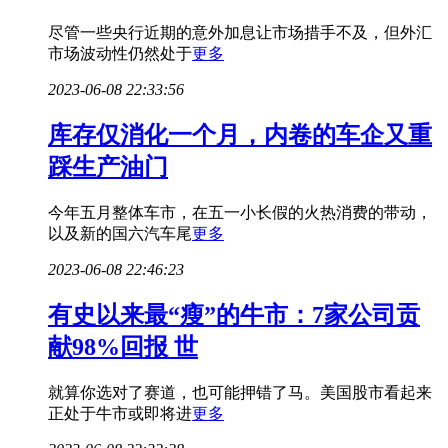
尽管一些央行近期的意外加息让市场措手不及，但外汇
市场波动性仍然处于
更多
2023-06-08 22:33:56
库存仅消化一个月，内卷的车企又重
踩生产油门
今年五月整体车市，在五一小长假的火热消费的带动，
以及新的国六汽车尾
更多
2023-06-08 22:46:23
有史以来最“瘦”的牛市：7家公司贡
献98%回报 世
就算你选对了赛道，也可能押错了马。美国股市看起来
正处于牛市或即将进
更多