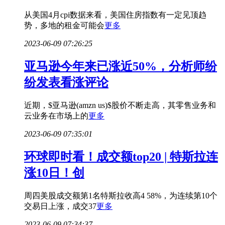
从美国4月cpi数据来看，美国住房指数有一定见顶趋
势，多地的租金可能会
更多
2023-06-09 07:26:25
亚马逊今年来已涨近50%，分析师纷
纷发表看涨评论
近期，$亚马逊(amzn us)$股价不断走高，其零售业务和
云业务在市场上的
更多
2023-06-09 07:35:01
环球即时看！成交额top20 | 特斯拉连
涨10日！创
周四美股成交额第1名特斯拉收高4 58%，为连续第10个
交易日上涨，成交37
更多
2023-06-09 07:34:37