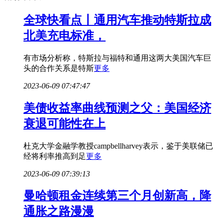
全球快看点丨通用汽车推动特斯拉成
北美充电标准，
有市场分析称，特斯拉与福特和通用这两大美国汽车巨
头的合作关系是特斯
更多
2023-06-09 07:47:47
美债收益率曲线预测之父：美国经济
衰退可能性在上
杜克大学金融学教授campbellharvey表示，鉴于美联储已
经将利率推高到足
更多
2023-06-09 07:39:13
曼哈顿租金连续第三个月创新高，降
通胀之路漫漫