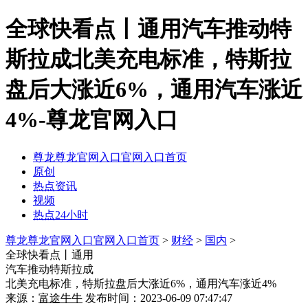
全球快看点丨通用汽车推动特
斯拉成北美充电标准，特斯拉
盘后大涨近6%，通用汽车涨近
4%-尊龙官网入口
尊龙尊龙官网入口官网入口首页
原创
热点资讯
视频
热点24小时
尊龙尊龙官网入口官网入口首页
>
财经
>
国内
>
全球快看点丨通用
汽车推动特斯拉成
北美充电标准，特斯拉盘后大涨近6%，通用汽车涨近4%
来源：
富途牛牛
发布时间：2023-06-09 07:47:47