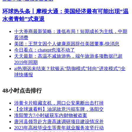
环球热头条丨摩根大通：美国经济最有可能出现“温
水煮青蛙”式衰退
十大券商最新策略：逢低布局！短期成长为主线，中期
看消费
美团：王慧文因个人健康原因辞任美团董事-快消息
今日看点：chatgpt也涨不动了
天天最新：高温不减旅游热，端午旅游多项数据已超
2019年同期
ai热潮远未结束？软银从“防御模式”转向“进攻模式”|全
球快播报
48小时点击排行
涉黄卡片暗藏玄机，周口公安果断出击打掉
【全球速看料】油泥故意污损车牌，洛阳交
淮阳警方7小时破获车内财物被盗案
唐河县领导赴方唐高速调研项目建设情况并
2023年高校毕业生等青年就业服务攻坚行动