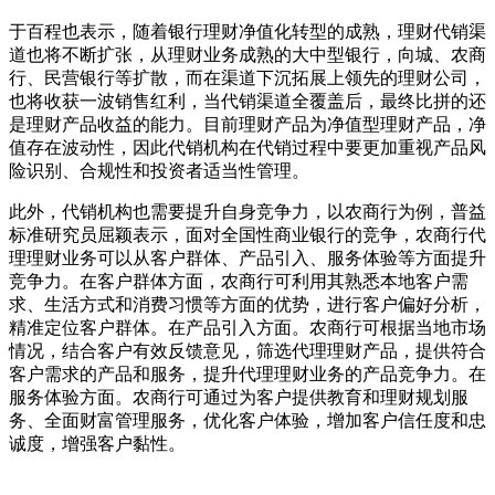
于百程也表示，随着银行理财净值化转型的成熟，理财代销渠
道也将不断扩张，从理财业务成熟的大中型银行，向城、农商
行、民营银行等扩散，而在渠道下沉拓展上领先的理财公司，
也将收获一波销售红利，当代销渠道全覆盖后，最终比拼的还
是理财产品收益的能力。目前理财产品为净值型理财产品，净
值存在波动性，因此代销机构在代销过程中要更加重视产品风
险识别、合规性和投资者适当性管理。
此外，代销机构也需要提升自身竞争力，以农商行为例，普益
标准研究员屈颖表示，面对全国性商业银行的竞争，农商行代
理理财业务可以从客户群体、产品引入、服务体验等方面提升
竞争力。在客户群体方面，农商行可利用其熟悉本地客户需
求、生活方式和消费习惯等方面的优势，进行客户偏好分析，
精准定位客户群体。在产品引入方面。农商行可根据当地市场
情况，结合客户有效反馈意见，筛选代理理财产品，提供符合
客户需求的产品和服务，提升代理理财业务的产品竞争力。在
服务体验方面。农商行可通过为客户提供教育和理财规划服
务、全面财富管理服务，优化客户体验，增加客户信任度和忠
诚度，增强客户黏性。
标签：