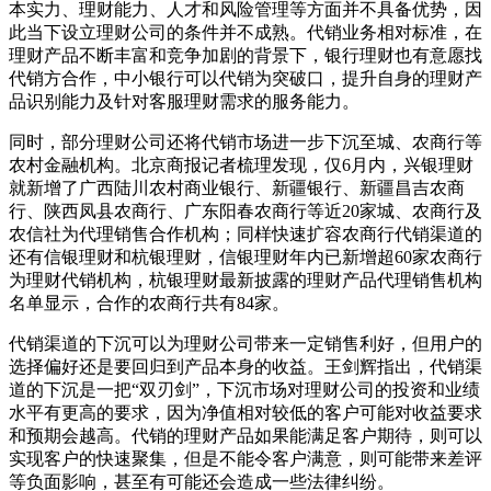
本实力、理财能力、人才和风险管理等方面并不具备优势，因
此当下设立理财公司的条件并不成熟。代销业务相对标准，在
理财产品不断丰富和竞争加剧的背景下，银行理财也有意愿找
代销方合作，中小银行可以代销为突破口，提升自身的理财产
品识别能力及针对客服理财需求的服务能力。
同时，部分理财公司还将代销市场进一步下沉至城、农商行等
农村金融机构。北京商报记者梳理发现，仅6月内，兴银理财
就新增了广西陆川农村商业银行、新疆银行、新疆昌吉农商
行、陕西凤县农商行、广东阳春农商行等近20家城、农商行及
农信社为代理销售合作机构；同样快速扩容农商行代销渠道的
还有信银理财和杭银理财，信银理财年内已新增超60家农商行
为理财代销机构，杭银理财最新披露的理财产品代理销售机构
名单显示，合作的农商行共有84家。
代销渠道的下沉可以为理财公司带来一定销售利好，但用户的
选择偏好还是要回归到产品本身的收益。王剑辉指出，代销渠
道的下沉是一把“双刃剑”，下沉市场对理财公司的投资和业绩
水平有更高的要求，因为净值相对较低的客户可能对收益要求
和预期会越高。代销的理财产品如果能满足客户期待，则可以
实现客户的快速聚集，但是不能令客户满意，则可能带来差评
等负面影响，甚至有可能还会造成一些法律纠纷。