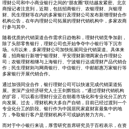
理财公司和中小商业银行之间的“朋友圈”联结越发紧密。北京
商报记者注意到，近期，包括招商银行、农银理财、兴银理
财、民生理财等在内的多家银行及理财公司发布新增理财合作
机构公告，在年内理财公司拓展的理财代销机构中，多家农商
行参与其中。
随着优质的代销渠道合作需求日趋饱和，理财代销竞争加剧，
除了头部零售银行，理财公司也开始争夺中小银行等下沉市
场。6月以来，多家理财公司加快拓展同业代销渠道。具体来
看，招商银行新增宁银理财、平安理财新增两家合作理财公
司；农银理财相继与上海银行、宁波银行达成理财产品代销合
作；民生理财则与网商银行、中信银行、中邮邮惠万家银行等
多家银行开展代销合作。
通过加强同业合作，银行理财公司可以快速完成代销渠道拓
展。资深产业经济研究人士王剑辉指出，“通过理财代销机构
的扩容，可以看出理财行业正在朝着市场化和专业化分工的方
向发展。过去，理财机构大多自产自销，目前已经过渡到一个
专业化分工的阶段。银行作为中国居民家庭财富最集中的地
方，争取银行客户是理财机构不可或缺的努力方向。”
而对于中小银行来说，厚雪研究首席研究员于百程表示，在资