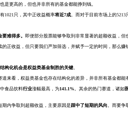
率也是更高的，但也并非所有的基金都能挣到钱。
有1021只，其中正收益概率
将近7成
。而对于目前市场上的521
金要难得多。
即便部分股票能够争取到非常显著的超额收益，但
续的正收益，但只要我们严加筛选，并赋予一定的时间，那么赚
结构化机会是权益类基金制胜的关键
。
赛道来看，权益类基金也存在结构化的差异，并非所有基金都能
中食品饮料
行业
涨幅最高，为
141.1%
。其余的热门赛道，诸如
短期内争取到超额收益，主要原因是
踩中了短期的风向
。而要争