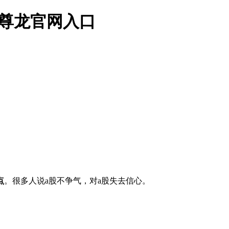
-尊龙官网入口
点
。很多人说a股不争气，对a股失去信心。