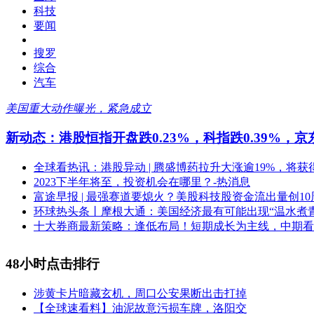
科技
要闻
搜罗
综合
汽车
美国重大动作曝光，紧急成立
新动态：港股恒指开盘跌0.23%，科指跌0.39%，京
全球看热讯：港股异动 | 腾盛博药拉升大涨逾19%，将获得b
2023下半年将至，投资机会在哪里？-热消息
富途早报 | 最强赛道要熄火？美股科技股资金流出量创1
环球热头条丨摩根大通：美国经济最有可能出现“温水煮
十大券商最新策略：逢低布局！短期成长为主线，中期看
48小时点击排行
涉黄卡片暗藏玄机，周口公安果断出击打掉
【全球速看料】油泥故意污损车牌，洛阳交