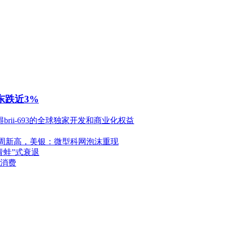
东跌近3%
rii-693的全球独家开发和商业化权益
0周新高，美银：微型科网泡沫重现
青蛙”式衰退
消费