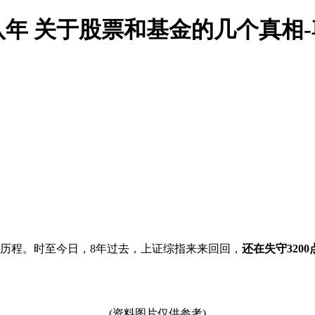
八年 关于股票和基金的几个真相
历程。时至今日，8年过去，上证综指来来回回，
还在失守3200
(资料图片仅供参考)