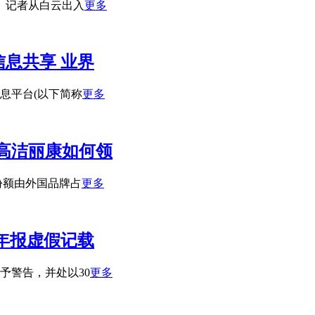
。记者从白云出入
更多
息共享 业界
息平台(以下简称
更多
威高洁丽康如何领
份额由外国品牌占
更多
年报虚假记载
予警告，并处以30
更多