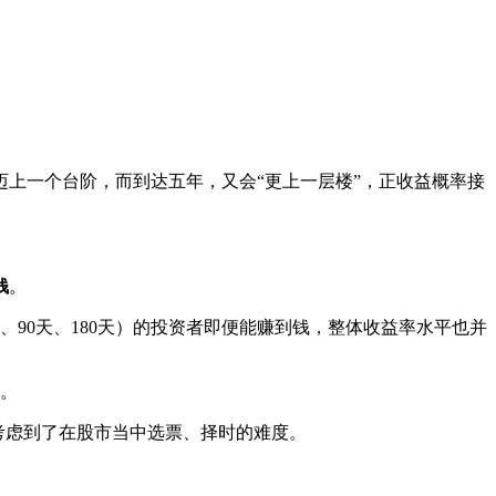
迈上一个台阶，而到达五年，又会“更上一层楼”，正收益概率接
钱
。
、90天、180天）的投资者即便能赚到钱，整体收益率水平也并
。
考虑到了在股市当中选票、择时的难度。