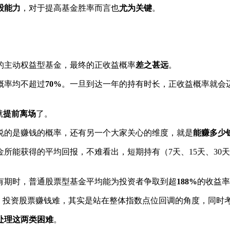
股能力
，对于提高基金胜率而言也
尤为关键
。
。
的主动权益型基金，最终的正收益概率
差之甚远
。
概率均不超过
70%
。一旦到达一年的持有时长，正收益概率就会
就
提前离场
了。
说的是赚钱的概率，还有另一个大家关心的维度，就是
能赚多少
能获得的平均回报，不难看出，短期持有（7天、15天、30天
有期时，普通股票型基金平均能为投资者争取到超
188%
的收益率
。投资股票赚钱难，其实是站在整体指数点位回调的角度，同时
处理这两类困难
。