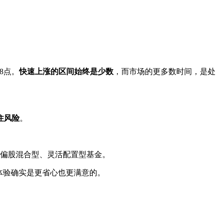
8点。
快速上涨的区间始终是少数
，而市场的更多数时间，是处
住风险
。
、偏股混合型、灵活配置型基金。
体验确实是更省心也更满意的。