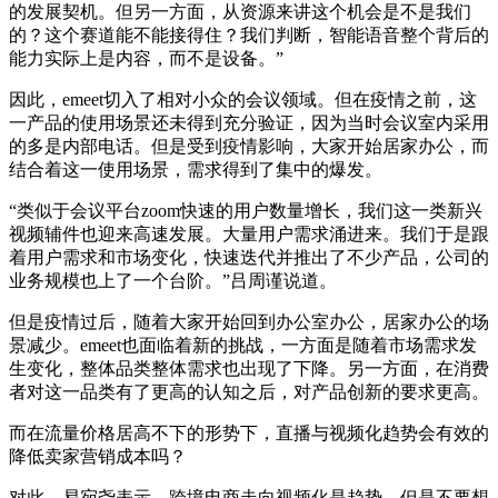
的发展契机。但另一方面，从资源来讲这个机会是不是我们
的？这个赛道能不能接得住？我们判断，智能语音整个背后的
能力实际上是内容，而不是设备。”
因此，emeet切入了相对小众的会议领域。但在疫情之前，这
一产品的使用场景还未得到充分验证，因为当时会议室内采用
的多是内部电话。但是受到疫情影响，大家开始居家办公，而
结合着这一使用场景，需求得到了集中的爆发。
“类似于会议平台zoom快速的用户数量增长，我们这一类新兴
视频辅件也迎来高速发展。大量用户需求涌进来。我们于是跟
着用户需求和市场变化，快速迭代并推出了不少产品，公司的
业务规模也上了一个台阶。”吕周谨说道。
但是疫情过后，随着大家开始回到办公室办公，居家办公的场
景减少。emeet也面临着新的挑战，一方面是随着市场需求发
生变化，整体品类整体需求也出现了下降。另一方面，在消费
者对这一品类有了更高的认知之后，对产品创新的要求更高。
而在流量价格居高不下的形势下，直播与视频化趋势会有效的
降低卖家营销成本吗？
对此，易宛尧表示，跨境电商走向视频化是趋势，但是不要想