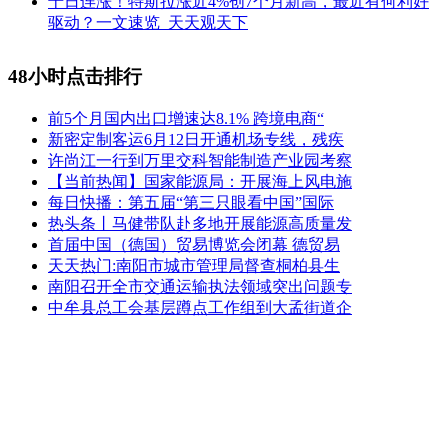
十日连涨！特斯拉涨近4%创7个月新高，最近有何利好
驱动？一文速览_天天观天下
48小时点击排行
前5个月国内出口增速达8.1% 跨境电商“
新密定制客运6月12日开通机场专线，残疾
许尚江一行到万里交科智能制造产业园考察
【当前热闻】国家能源局：开展海上风电施
每日快播：第五届“第三只眼看中国”国际
热头条丨马健带队赴多地开展能源高质量发
首届中国（德国）贸易博览会闭幕 德贸易
天天热门:南阳市城市管理局督查桐柏县生
南阳召开全市交通运输执法领域突出问题专
中牟县总工会基层蹲点工作组到大孟街道企