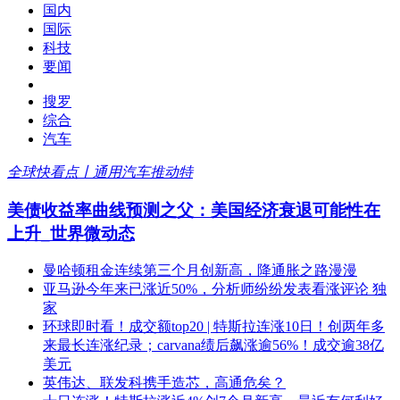
国内
国际
科技
要闻
搜罗
综合
汽车
全球快看点丨通用汽车推动特
美债收益率曲线预测之父：美国经济衰退可能性在
上升_世界微动态
曼哈顿租金连续第三个月创新高，降通胀之路漫漫
亚马逊今年来已涨近50%，分析师纷纷发表看涨评论 独
家
环球即时看！成交额top20 | 特斯拉连涨10日！创两年多
来最长连涨纪录；carvana绩后飙涨逾56%！成交逾38亿
美元
英伟达、联发科携手造芯，高通危矣？